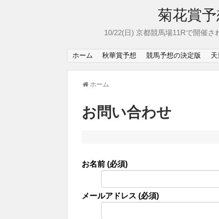
菊花賞予
10/22(日) 京都競馬場11R
ホーム
秋華賞予想
競馬予想の決定版
天
ホーム
お問い合わせ
お名前 (必須)
メールアドレス (必須)