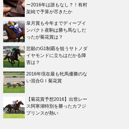
ー2016年は誰もなし？！有村
架純で予算が尽きたか
皐月賞も今年までディープイ
ンパクト産駒は勝ち馬なしだ
ったが菊花賞は？
悲願のG1制覇を狙うサトノダ
イヤモンドに立ちはだかる障
害は？
2016年現在最も牝馬優勝のな
い混合GⅠ菊花賞
【菊花賞予想2016】出世レー
ス阿寒湖特別を勝ったカフジ
プリンスが熱い