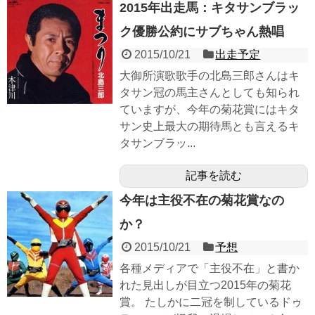
2015年出走馬：キタサンブラッ
ク優勝公約にサブちゃん熱唱
2015/10/21
出走予定
大御所演歌歌手の北島三郎さんはキ
タサン冠の馬主さんとしても知られ
ていますが、今年の菊花賞にはキタ
サン史上最大の期待馬とも言えるキ
タサンブラッ...
記事を読む
今年は主役不在の菊花賞なの
か？
2015/10/21
予想
各種メディアで「主役不在」と書か
れた見出しが目立つ2015年の菊花
賞。 たしかに二冠を制しているドゥ