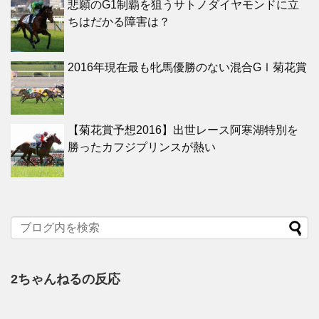
悲願のG1制覇を狙うサトノダイヤモンドに立
ちはだかる障害は？
2016年現在最も牝馬優勝のない混合GⅠ菊花賞
【菊花賞予想2016】出世レース阿寒湖特別を
勝ったカフジプリンスが熱い
2ちゃんねるの反応