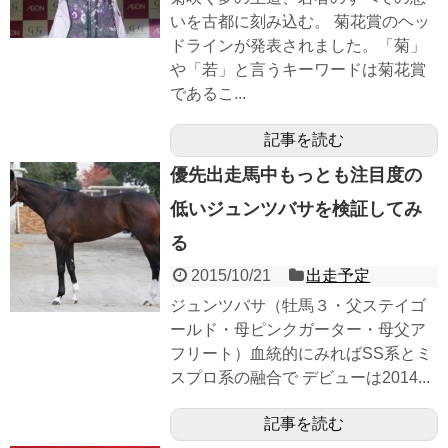
いを古都に刻み込む。 菊花賞のヘッ
ドラインが発表されました。「菊」
や「若」と言うキーワードは菊花賞
であるこ...
記事を読む
優先出走馬中もっとも注目度の
低いジュンツバサを検証してみ
る
2015/10/21
出走予定
ジュンツバサ（牡馬３・父ステイゴ
ールド・母ピンクガーター・母父ア
フリート）血統的にみればSS系とミ
スプロ系の融合で デビューは2014...
記事を読む