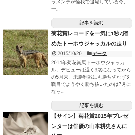
ラメンテが怪我で退場している今、
一...
記事を読む
菊花賞レコードを一気に1秒7縮
めたトーホウジャッカルの走り
2015/10/20
データ
2014年菊花賞馬トーホウジャッカ
ル、デビューは遅く3歳になってから
の5月末。未勝利戦にも勝ち切れず3
戦目でようやく勝ち抜いたのは7月に
なっ...
記事を読む
【サイン】菊花賞2015年プレゼ
ンターは俳優の山本耕史さんに