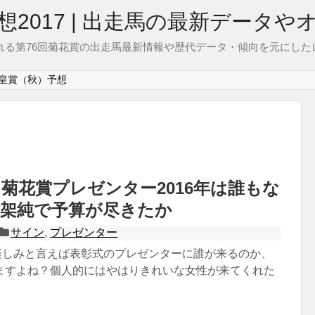
想2017 | 出走馬の最新データや
で開催される第76回菊花賞の出走馬最新情報や歴代データ・傾向を元に
皇賞（秋）予想
菊花賞プレゼンター2016年は誰もな
村架純で予算が尽きたか
サイン
,
プレゼンター
楽しみと言えば表彰式のプレゼンターに誰が来るのか、
ますよね？個人的にはやはりきれいな女性が来てくれた