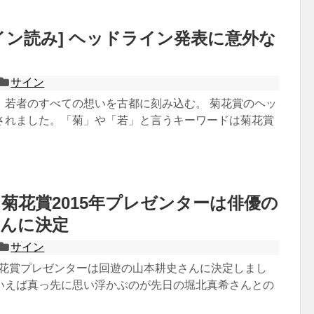
イン読み] ヘッドライン発表に意外な
サイン
、若者のすべての想いを古都に刻み込む。 菊花賞のヘッ
されました。「菊」や「若」と言うキーワードは菊花賞
菊花賞2015年プレゼンターは俳優の
さんに決定
サイン
回菊花賞プレゼンターは回遊の山本耕史さんに決定しまし
いえば真っ先に思い浮かぶのが先日の堀北真希さんとの