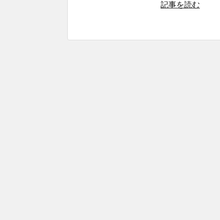
記事を読む