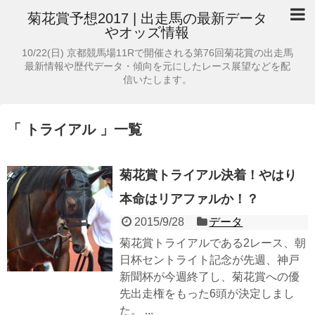
菊花賞予想2017 | 出走馬の最新データ
やオッズ情報
10/22(日) 京都競馬場11Rで開催される第76回菊花賞の出走馬
最新情報や歴代データ・傾向を元にしたレース展望などを配
信いたします。
「 トライアル 」一覧
菊花賞トライアル決着！やはり
本命はリアファルか！？
2015/9/28
データ
菊花賞トライアルである2レース、朝
日杯セントライト記念が先週、神戸
新聞杯が今週終了し、菊花賞への優
先出走権をもった6頭が決定しまし
た。 ...